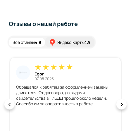
Отзывы о нашей работе
Все отзывы
4.9
Яндекс.Карты
4.9
r
Дмитрий
8.2026
02.08.2026
ребятам за оформлением замены
Хорошая организация
 договора, до выдачи
всегда на связи, до
а в ГИБДД прошло около недели.
машину с внесенным
а оперативность в работе.
зарегистрировали с 
рекомендую!!!!!