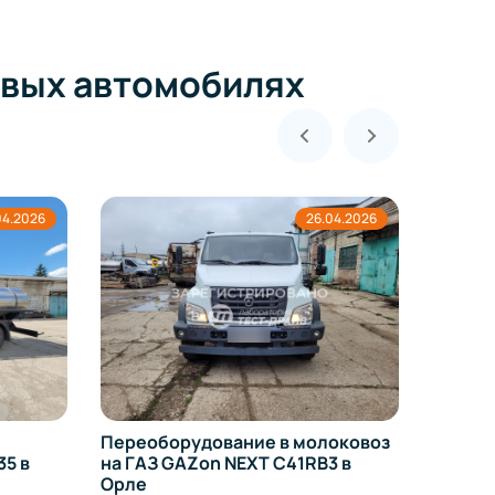
зовых автомобилях
04.2026
26.04.2026
Измене
оборудо
в Орле
Переоборудование в молоковоз
5 в
на ГАЗ GAZon NEXT C41RB3 в
Орле