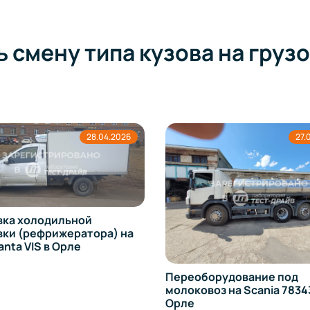
ь смену типа кузова на гру
28.04.2026
27.
вка холодильной
вки (рефрижератора) на
anta VIS в Орле
Переоборудование под
молоковоз на Scania 78343
Орле