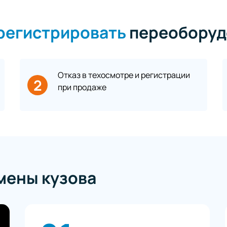
арегистрировать
переоборуд
Отказ в техосмотре и регистрации
2
при продаже
мены кузова