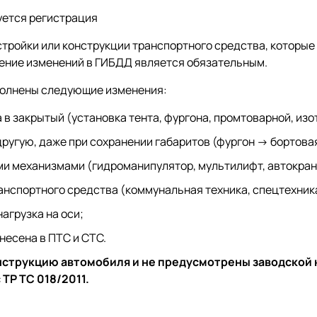
буется регистрация
стройки или конструкции транспортного средства, которые
ление изменений в ГИБДД является обязательным.
ыполнены следующие изменения:
 в закрытый (установка тента, фургона, промтоварной, из
ругую, даже при сохранении габаритов (фургон → бортовая
и механизмами (гидроманипулятор, мультилифт, автокран
нспортного средства (коммунальная техника, спецтехник
агрузка на оси;
несена в ПТС и СТС.
нструкцию автомобиля и не предусмотрены заводской
ТР ТС 018/2011.