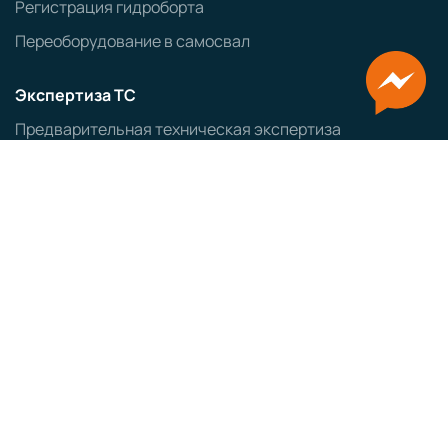
Регистрация гидроборта
Переоборудование в самосвал
Экспертиза ТС
Предварительная техническая экспертиза
Протокол проверки безопасности
Заключение об экологическом классе ТС
Оформление ввозимых ТС
Заказ авто из Японии
Заказ авто из Кореи
ЭПТС
СБКТС
ЗОЕТС